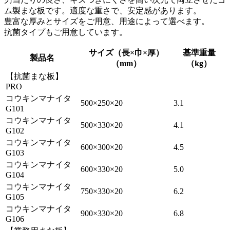
ム製まな板です。適度な重さで、安定感があります。
豊富な厚みとサイズをご用意、用途によって選べます。
抗菌タイプもご用意しています。
サイズ（長×巾×厚）
基準重量
製品名
（mm）
（kg）
【抗菌まな板】
PRO
コウキンマナイタ
500×250×20
3.1
G101
コウキンマナイタ
500×330×20
4.1
G102
コウキンマナイタ
600×300×20
4.5
G103
コウキンマナイタ
600×330×20
5.0
G104
コウキンマナイタ
750×330×20
6.2
G105
コウキンマナイタ
900×330×20
6.8
G106