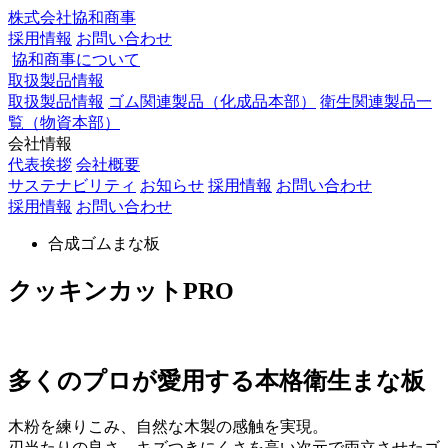
株式会社協和商事
採用情報
お問い合わせ
協和商事について
取扱製品情報
取扱製品情報
ゴム関連製品（化成品本部）
衛生関連製品一
覧（物資本部）
会社情報
代表挨拶
会社概要
サステナビリティ
お知らせ
採用情報
お問い合わせ
採用情報
お問い合わせ
合成ゴムまな板
クッキンカットPRO
多くのプロが愛用する本格衛生まな板
木粉を練りこみ、自然な木製の感触を実現。
刃当たりの良さ、キズつきにくさを高い次元で両立させたゴ