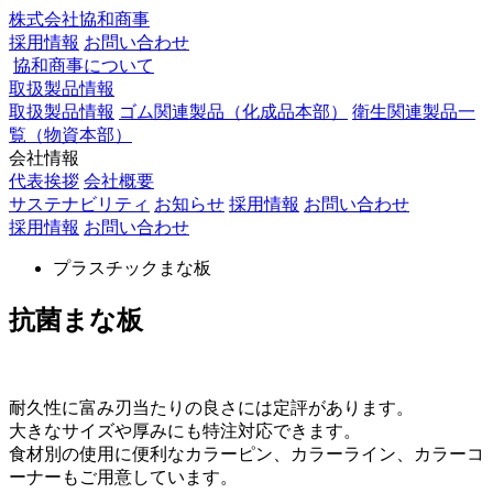
株式会社協和商事
採用情報
お問い合わせ
協和商事について
取扱製品情報
取扱製品情報
ゴム関連製品（化成品本部）
衛生関連製品一
覧（物資本部）
会社情報
代表挨拶
会社概要
サステナビリティ
お知らせ
採用情報
お問い合わせ
採用情報
お問い合わせ
プラスチックまな板
抗菌まな板
耐久性に富み刃当たりの良さには定評があります。
大きなサイズや厚みにも特注対応できます。
食材別の使用に便利なカラーピン、カラーライン、カラーコ
ーナーもご用意しています。