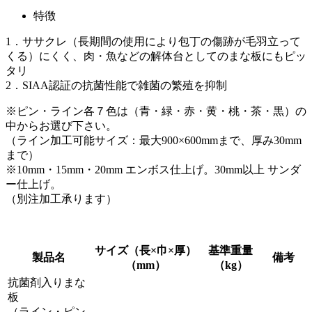
特徴
1．ササクレ（長期間の使用により包丁の傷跡が毛羽立って
くる）にくく、肉・魚などの解体台としてのまな板にもピッ
タリ
2．SIAA認証の抗菌性能で雑菌の繁殖を抑制
※ピン・ライン各７色は（青・緑・赤・黄・桃・茶・黒）の
中からお選び下さい。
（ライン加工可能サイズ：最大900×600mmまで、厚み30mm
まで）
※10mm・15mm・20mm エンボス仕上げ。30mm以上 サンダ
ー仕上げ。
（別注加工承ります）
サイズ（長×巾×厚）
基準重量
製品名
備考
（mm）
（kg）
抗菌剤入りまな
板
（ライン・ピン