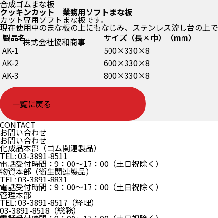
合成ゴムまな板
クッキンカット 業務用ソフトまな板
カット専用ソフトまな板です。
現在使用中のまな板の上にもなじみ、ステンレス流し台の上で
製品名
サイズ（長×巾）（mm）
株式会社協和商事
AK-1
500×330×8
AK-2
600×330×8
AK-3
800×330×8
一覧に戻る
CONTACT
お問い合わせ
お問い合わせ
化成品本部（ゴム関連製品）
TEL: 03-3891-8511
電話受付時間：9：00～17：00（土日祝除く）
物資本部（衛生関連製品）
TEL: 03-3891-8831
電話受付時間：9：00～17：00（土日祝除く）
管理本部
TEL: 03-3891-8517（経理）
03-3891-8518（総務）