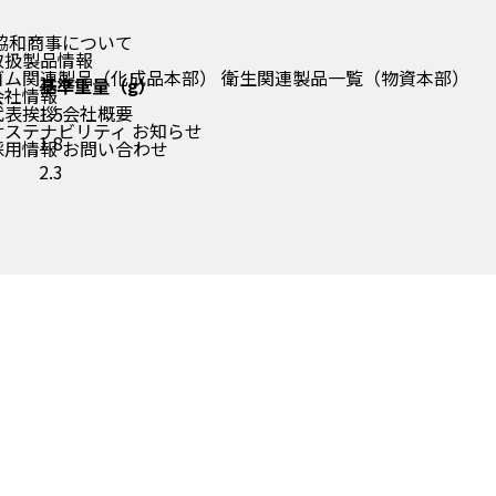
協和商事について
取扱製品情報
ゴム関連製品（化成品本部）
衛生関連製品一覧（物資本部）
基準重量（g）
会社情報
代表挨拶
会社概要
1.5
サステナビリティ
お知らせ
1.8
採用情報
お問い合わせ
2.3